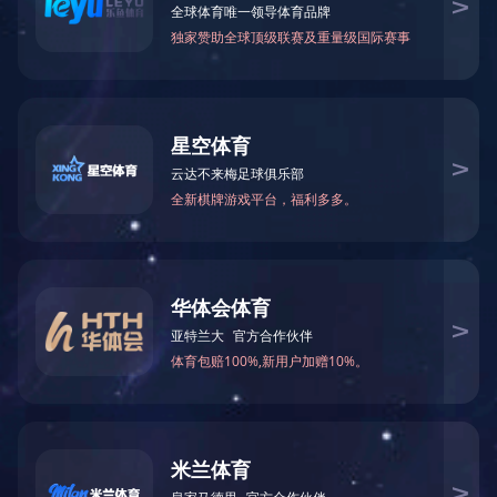
o
889088
n
65
应用域
：该枕式包装机可用于饼干、月饼、蛋黄派、米
饼、雪糕、方便面、巧克力等块状产品的包装，特别适
合于小批量单一产品的包装。
友情提示
：全自动枕式包装机视频 提醒您：如果打开速
度慢请刷新一次。