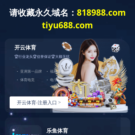
AYX.COM
AYX.COM-爱游戏ayx·(中国)官方网站携手旗下东泰机械，打造专业
更多关注
T
o
g
g
l
e
n
a
AYX.COM-爱游戏ayx·(中国)官方网站
>
产品视频
v
i
g
135890
全自动枕式包装机视频
a
t
95288
0531-
2014-3-19 9:39:02
[]
i