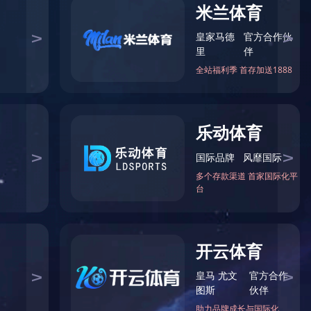
889088
65
题
和应用场景
[]
在移动中完成定量灌装，具有速度快，更换
最佳适用范围在100-1000毫升之间；
配有自动化控制系统；