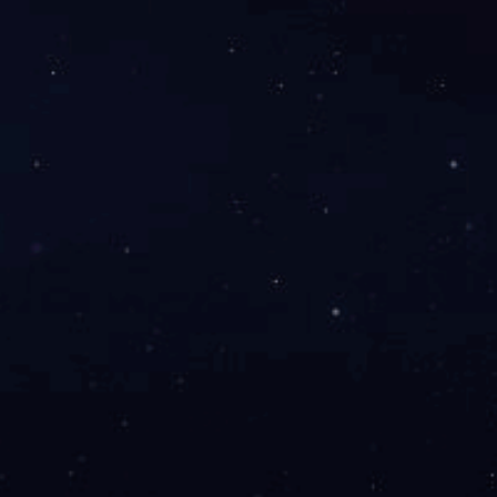
一篇
：跟随式灌装机可以灌装食用油吗？
服务热线
0531-88908865
客服服务时段：周一至周日，8:30 -
20:30，节假日不休