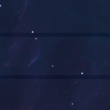
AYX.COM-爱游戏ayx·(中国)官方网站
>
AYX.COM
>
常见问
跟随式灌装机工作原理
2021-12-10 13:07:59
跟随式灌装机，是一种移动式灌装方式，灌装头跟着瓶子走，并
规格方便的优点；
目前这种跟随式灌装机主要应用在润滑油 日化行业的瓶装线上，灌装
灌装头的下潜，灌装头的左右移动，多采用全伺服电机驱动，并