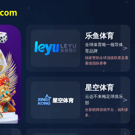
全部产品
售后服务
联系我们
English
X.COM
产品视频
公司介绍
135890
95288
0531-