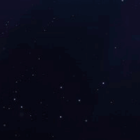
关于我们
灌装机
成功案例
食用油灌装机
售后服务
辣椒酱灌装机
免责声明
液体灌装机
联系我们
膏体灌装机