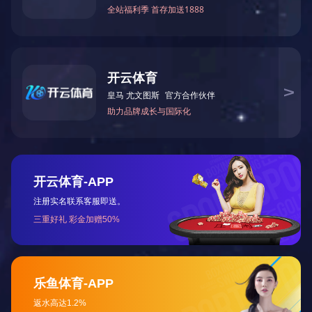
用于纸张多种方式的折叠，该机结构合理，并采用大胶
轮送纸，分张准确、性能稳定、操作方便、效率高，广
泛应用于产品说明书、公文信函、商务信函的大批量折
叠。
技术参数：
折盘数:2
电源电压:AC 220V/50HZ 110V/60HZ
功 率:50W
大折纸规格:210×297（㎜）
小折纸规格:50×80（㎜）
厚折纸规格:125g
薄折纸规格:30g
大工作线速度:70m/min
机器净重:28㎏
外形尺寸:900×410×430(㎜)