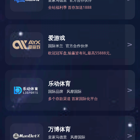
产品详情
产品视频
工厂优势
在线咨询
产品用途：
ZE系列自动拆纸机是我公司开发的小型台式折纸机，适