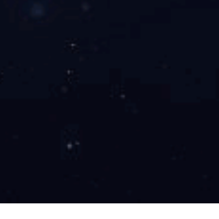
关于我们
灌装机
成功案例
食用油灌装机
售后服务
辣椒酱灌装机
免责声明
液体灌装机
联系我们
膏体灌装机
包装机械
走进工厂
粉剂包装机
核心技术
颗粒包装机
优秀品质
液体包装机
精致细节
膏体包装机
精湛工艺
服务热线