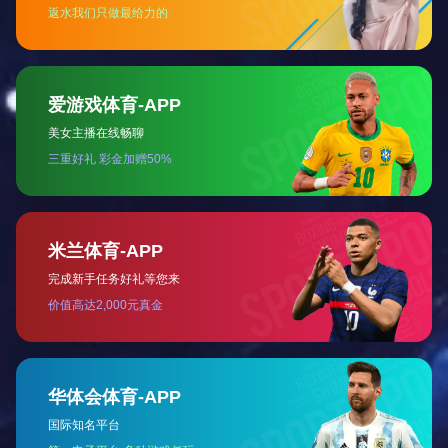
折纸样式：
对折、十字折
报表折、内三折、外三折、观音折
折纸样式如图：
上一篇
下一篇
产品分类
包装机设备